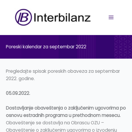
Pređi
na
sadržaj
Poreski kalendar za septembar 2022
Pregledajte spisak poreskih obaveza za septembar
2022. godine.
05.09.2022.
Dostavljanje obaveštenja o zaključenim ugovorima po
osnovu estradnih programa u prethodnom mesecu.
Obaveštenje se dostavlja na Obrascu OZU –
Obaveštenje o zaključenim ugovorima o izvođenju