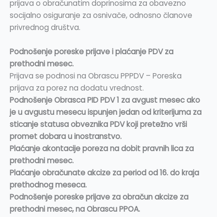
prijava o obračunatim doprinosima za obavezno
socijalno osiguranje za osnivače, odnosno članove
privrednog društva.
Podnošenje poreske prijave i plaćanje PDV za
prethodni mesec.
Prijava se podnosi na Obrascu PPPDV – Poreska
prijava za porez na dodatu vrednost.
Podnošenje Obrasca PID PDV 1 za avgust mesec ako
je u avgustu mesecu ispunjen jedan od kriterijuma za
sticanje statusa obveznika PDV koji pretežno vrši
promet dobara u inostranstvo.
Plaćanje akontacije poreza na dobit pravnih lica za
prethodni mesec.
Plaćanje obračunate akcize za period od 16. do kraja
prethodnog meseca.
Podnošenje poreske prijave za obračun akcize za
prethodni mesec, na Obrascu PPOA.