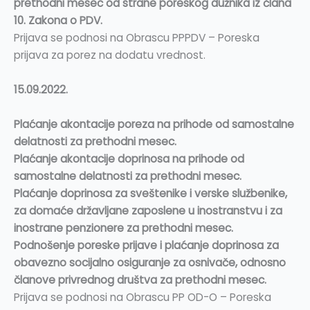
prethodni mesec od strane poreskog dužnika iz člana
10. Zakona o PDV.
Prijava se podnosi na Obrascu PPPDV – Poreska
prijava za porez na dodatu vrednost.
15.09.2022.
Plaćanje akontacije poreza na prihode od samostalne
delatnosti za prethodni mesec.
Plaćanje akontacije doprinosa na prihode od
samostalne delatnosti za prethodni mesec.
Plaćanje doprinosa za sveštenike i verske službenike,
za domaće državljane zaposlene u inostranstvu i za
inostrane penzionere za prethodni mesec.
Podnošenje poreske prijave i plaćanje doprinosa za
obavezno socijalno osiguranje za osnivače, odnosno
članove privrednog društva za prethodni mesec.
Prijava se podnosi na Obrascu PP OD-O – Poreska