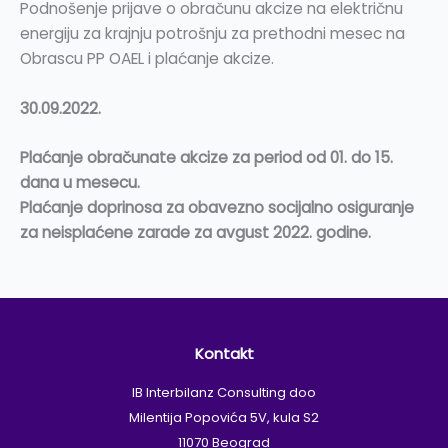
Podnošenje prijave o obračunu akcize na električnu
energiju za krajnju potrošnju za prethodni mesec na
Obrascu PP OAEL i plaćanje akcize.
30.09.2022.
Plaćanje obračunate akcize za period od 01. do 15.
dana u mesecu.
Plaćanje doprinosa za obavezno socijalno osiguranje
za neisplaćene zarade za avgust 2022. godine.
Kontakt
IB Interbilanz Consulting doo
Milentija Popovića 5V, kula S2
11070 Beograd