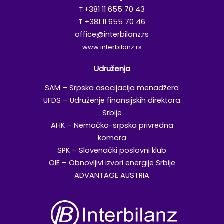
+381 11 655 70 43
T
T +381 11 655 70 46
office@interbilanz.rs
www.interbilanz.rs
Udruženja
SAM – Srpska asocijacija menadžera
UFDS – Udruženje finansijskih direktora
Srbije
AHK – Nemačko-srpska privredna
komora
SPK – Slovenački poslovni klub
OIE – Obnovljivi izvori energije Srbije
ADVANTAGE AUSTRIA