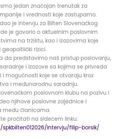
smo jedan značajan trenutak za
mpanije i vrednosti koje zastupamo.
ik dao je intervju za Bilten Slovenačkog
gde je govorio o aktuelnim poslovnim
tvima na tržištu, kao i izazovima koje
opoltiički rizici.
lika da predstavimo naš pristup poslovanju,
saradnje i izazove sa kojima se privreda
 i mogućnosti koje se otvaraju kroz
rstva i međunarodnu saradnju.
lovenačkom poslovnom klubu na pozivu i
deo njihove poslovne zajednice i
a među članicama.
te pročitati na sldećem linku:
rs/spkbilten012026/intervju/filip-borsik/