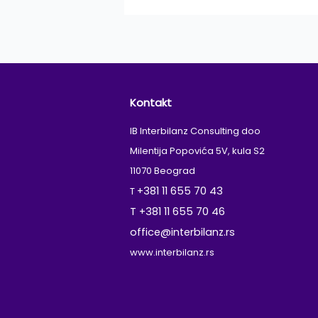
Kontakt
IB Interbilanz Consulting doo
Milentija Popovića 5V, kula S2
11070 Beograd
+381 11 655 70 43
T
T +381 11 655 70 46
office@interbilanz.rs
www.interbilanz.rs