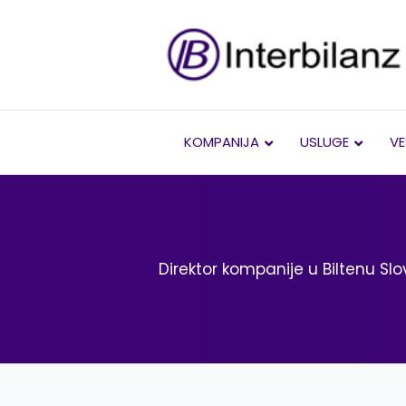
Pređi
na
sadržaj
KOMPANIJA
USLUGE
VE
Direktor kompanije u Biltenu S