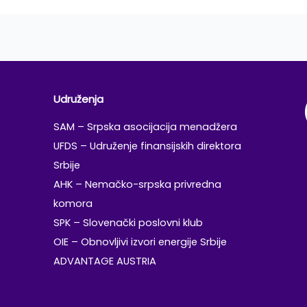
Udruženja
SAM – Srpska asocijacija menadžera
UFDS – Udruženje finansijskih direktora
Srbije
AHK – Nemačko-srpska privredna
komora
SPK – Slovenački poslovni klub
OIE – Obnovljivi izvori energije Srbije
ADVANTAGE AUSTRIA