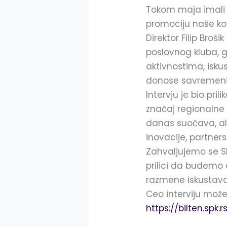
Tokom maja imali 
promociju naše ko
Direktor Filip Broš
poslovnog kluba, 
aktivnostima, iskus
donose savremeni ge
Intervju je bio pri
značaj regionalne 
danas suočava, ali
inovacije, partne
Zahvaljujemo se S
prilici da budemo 
razmene iskustav
Ceo interviju može
https://bilten.spk.