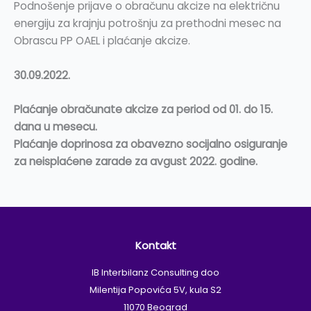
Podnošenje prijave o obračunu akcize na električnu
energiju za krajnju potrošnju za prethodni mesec na
Obrascu PP OAEL i plaćanje akcize.
30.09.2022.
Plaćanje obračunate akcize za period od 01. do 15.
dana u mesecu.
Plaćanje doprinosa za obavezno socijalno osiguranje
za neisplaćene zarade za avgust 2022. godine.
Kontakt
IB Interbilanz Consulting doo
Milentija Popovića 5V, kula S2
11070 Beograd