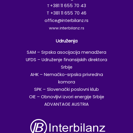
+381 11 655 70 43
T
T +381 11 655 70 46
office@interbilanz.rs
www.interbilanz.rs
Udruženja
SAM – Srpska asocijacija menadžera
UFDS – Udruženje finansijskih direktora
Srbije
AHK – Nemačko-srpska privredna
komora
SPK – Slovenački poslovni klub
OIE – Obnovljivi izvori energije Srbije
ADVANTAGE AUSTRIA