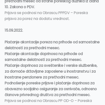
prethodni mesec od strane poreskog dužnika iz člana
10. Zakona o PDV.
Prijava se podnosi na Obrascu PPPDV – Poreska
prijava za porez na dodatu vrednost.
15.09.2022.
Plaćanje akontacije poreza na prihode od samostalne
delatnosti za prethodni mesec.
Plaćanje akontacije doprinosa na prihode od
samostalne delatnosti za prethodni mesec.
Plaćanje doprinosa za sveštenike i verske službenike,
za domaće državljane zaposlene u inostranstvu i za
inostrane penzionere za prethodni mesec.
Podnošenje poreske prijave i plaćanje doprinosa za
obavezno socijalno osiguranje za osnivače, odnosno
članove privrednog društva za prethodni mesec.
Prijava se podnosi na Obrascu PP OD-O – Poreska