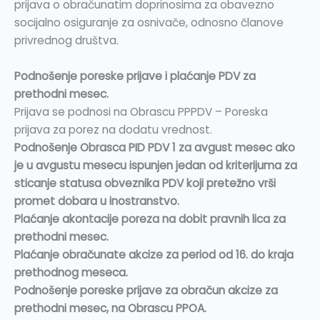
prijava o obračunatim doprinosima za obavezno
socijalno osiguranje za osnivače, odnosno članove
privrednog društva.
Podnošenje poreske prijave i plaćanje PDV za
prethodni mesec.
Prijava se podnosi na Obrascu PPPDV – Poreska
prijava za porez na dodatu vrednost.
Podnošenje Obrasca PID PDV 1 za avgust mesec ako
je u avgustu mesecu ispunjen jedan od kriterijuma za
sticanje statusa obveznika PDV koji pretežno vrši
promet dobara u inostranstvo.
Plaćanje akontacije poreza na dobit pravnih lica za
prethodni mesec.
Plaćanje obračunate akcize za period od 16. do kraja
prethodnog meseca.
Podnošenje poreske prijave za obračun akcize za
prethodni mesec, na Obrascu PPOA.